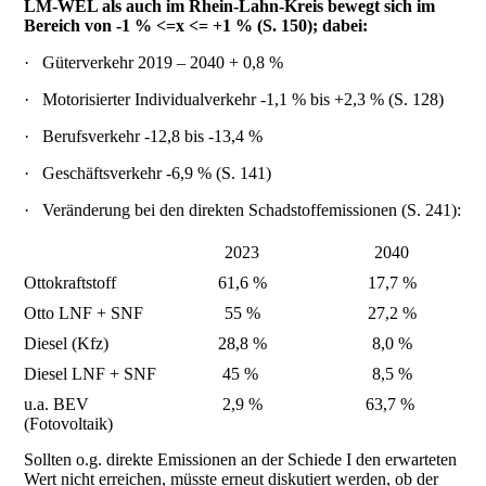
LM-WEL als auch im Rhein-Lahn-Kreis bewegt sich im
Bereich von -1 %
<=
x
<=
+1 % (S. 150); dabei:
·
Güterverkehr 2019 – 2040 + 0,8 %
·
Motorisierter Individualverkehr -1,1 % bis +2,3 % (S. 128)
·
Berufsverkehr -12,8 bis -13,4 %
·
Geschäftsverkehr -6,9 % (S. 141)
·
Veränderung bei den direkten Schadstoffemissionen (S. 241):
2023
2040
Ottokraftstoff
61,6 %
17,7 %
Otto LNF + SNF
55 %
27,2 %
Diesel (Kfz)
28,8 %
8,0 %
Diesel LNF + SNF
45 %
8,5 %
u.a. BEV
2,9 %
63,7 %
(Fotovoltaik)
Sollten o.g. direkte Emissionen an der Schiede I den erwarteten
Wert nicht erreichen, müsste erneut diskutiert werden, ob der